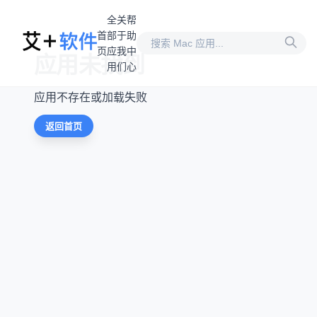
全
关
帮
首
部
于
助
页
应
我
中
应用未找到
用
们
心
应用不存在或加载失败
返回首页