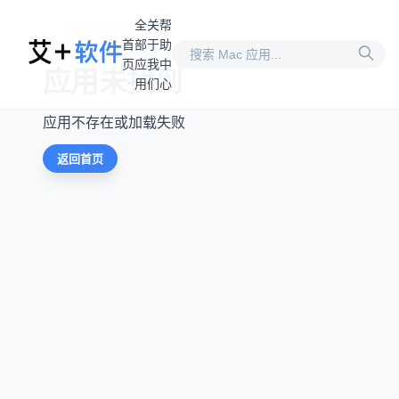
全
关
帮
首
部
于
助
页
应
我
中
应用未找到
用
们
心
应用不存在或加载失败
返回首页