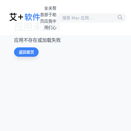
全
关
帮
首
部
于
助
页
应
我
中
应用未找到
用
们
心
应用不存在或加载失败
返回首页