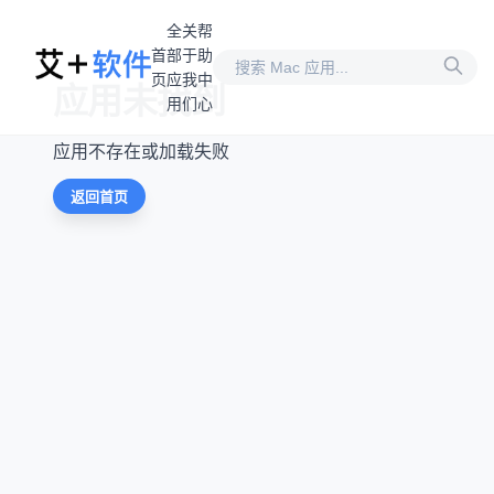
全
关
帮
首
部
于
助
页
应
我
中
应用未找到
用
们
心
应用不存在或加载失败
返回首页