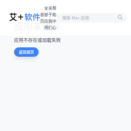
全
关
帮
首
部
于
助
页
应
我
中
应用未找到
用
们
心
应用不存在或加载失败
返回首页