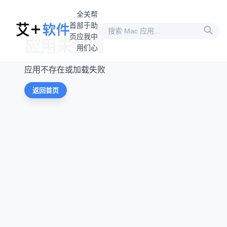
全
关
帮
首
部
于
助
页
应
我
中
应用未找到
用
们
心
应用不存在或加载失败
返回首页